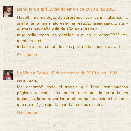
Bendito Colibrí
15 de diciembre de 2010 a las 10:18
Heee!!!!, no me dejas de sorprender con tus miniálbunes.....
si el anterior me mató este me resucitó jajajajaaaa.... sorry
el stress navideño y fin de año en el trabajo....
muy bello todos los detalles, que es el gesso???? me
quedó la duda.
todo es un mundo de detalles preciosos... besos para tí.
Responder
La Vie en Scrap
15 de diciembre de 2010 a las 11:03
Hola Ledia,
Me encantó!!! todo el trabajo que lleva, son muchas
páginas y cada una super diferente, la portada es
fantástica, la mera verdad a mí me hubiera sido difícil tener
que darlo :( jejejeje, te mando muchos saludos!
Responder