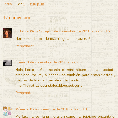
Ledia.....
en
9:39:00 p. m.
47 comentarios:
In Love With Scrap
7 de diciembre de 2010 a las 23:15
Hermoso album... lo más original... precioso!
Responder
Elena
8 de diciembre de 2010 a las 2:59
Hola Ledia!!! Me encanta el mini álbum, te ha quedado
precioso. Yo voy a hacer uno también para estas fiestas y
me has dado una gran idea. Un besito
http://lluviatrasloscristales.blogspot.com/
Responder
Mónica
8 de diciembre de 2010 a las 3:10
Me fascina ser la primera en comentar jejej,me encanta el